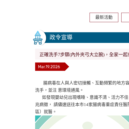
最新活動
政令宣導
正確洗手7步驟(內外夾弓大立腕)，全家一
Mar.19.2026
腸病毒在人與人密切接觸、互動頻繁的地方容易
洗手，並注 意環境通風。
如發現嬰幼兒出現嗜睡、意識不清、活力不佳、
兆病徵， 請儘速送往本市14家腸病毒重症責任
區）就醫。