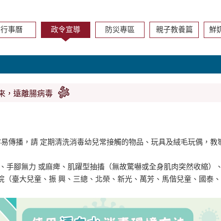
行事曆
政令宣導
防災專區
親子教養篇
鮮
起來，遠離腸病毒
傳播，請 定期清洗消毒幼兒常接觸的物品、玩具及絨毛玩偶，教導
手腳無力 或麻痺、肌躍型抽搐（無故驚嚇或全身肌肉突然收縮）
醫院（臺大兒童、振 興、三總、北榮、新光、萬芳、馬偕兒童、國泰