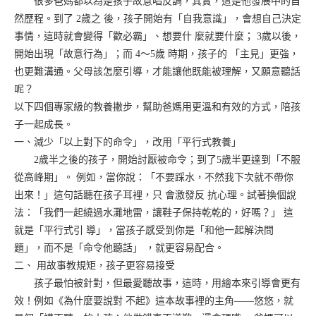
很多爸媽都以為是孩子故意唱反調，其實，這是他發展中的自
然歷程。到了 2歲之 後，孩子開始有「自我意識」，會想自己決定
事情，這時就會變得「歡必霸」、想要什 麼就要什麼； 3歲以後，
開始出現「故意行為」；而 4～5歲 時期，孩子的 「主見」更強，
也更難溝通。父母該怎麼引導，才能讓他既能被理解，又願意聽話
呢？
以下四個專家級的教養撇步，幫助爸媽用更溫和有效的方式，陪孩
子一起成長。
一、減少「以上對下的命令」，改用「平行式教養」
2歲半之後的孩子，開始討厭被命令；到了5歲半更達到「不服
從高峰期」。 例如，當你說：「不要踩水，不然我下次就不帶你
出來！」這句話聽在孩子耳裡，只 會激發反 抗心理。試著換個說
法：「我們一起繞過水灘地雷，讓鞋子保持乾乾的，好嗎？」 這
就是「平行式引 導」，當孩子感受到你是「和他一起解決問
題」，而不是「命令他聽話」 ，就更容易配合。
二、 用故事教規矩，孩子更容易接受
孩子最怕被針對，但最愛聽故事，這時，用繪本來引導會更有
效！例如《為什麼要說對 不起》這本故事裡的主角——悠悠，就