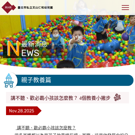
N
最新消息
EWS
親子教養篇
講不聽、歡必霸小孩該怎麼教？ 4個教養小撇步
Nov.28.2025
講不聽、歡必霸小孩該怎麼教？