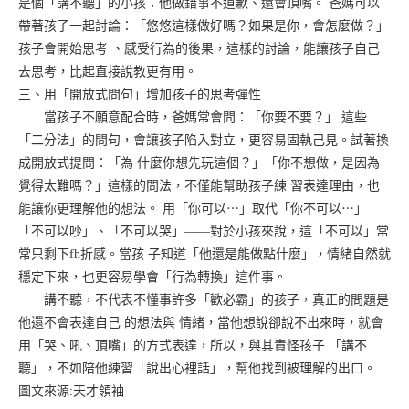
是個「講不聽」的小孩：他做錯事不道歉、還會頂嘴。 爸媽可以
帶著孩子一起討論：「悠悠這樣做好嗎？如果是你，會怎麼做？」
孩子會開始思考 、感受行為的後果，這樣的討論，能讓孩子自己
去思考，比起直接說教更有用。
三、用「開放式問句」增加孩子的思考彈性
當孩子不願意配合時，爸媽常會問：「你要不要？」 這些
「二分法」的問句，會讓孩子陷入對立，更容易固執己見。試著換
成開放式提問：「為 什麼你想先玩這個？」「你不想做，是因為
覺得太難嗎？」這樣的問法，不僅能幫助孩子練 習表達理由，也
能讓你更理解他的想法。 用「你可以⋯」取代「你不可以⋯」
「不可以吵」、「不可以哭」——對於小孩來說，這「不可以」常
常只剩下fh折感。當孩 子知道「他還是能做點什麼」，情緒自然就
穩定下來，也更容易學會「行為轉換」這件事。
講不聽，不代表不懂事許多「歡必霸」的孩子，真正的問題是
他還不會表達自己 的想法與 情緒，當他想說卻說不出來時，就會
用「哭、吼、頂嘴」的方式表達，所以，與其責怪孩子 「講不
聽」，不如陪他練習「說出心裡話」，幫他找到被理解的出口。
圖文來源:天才領袖