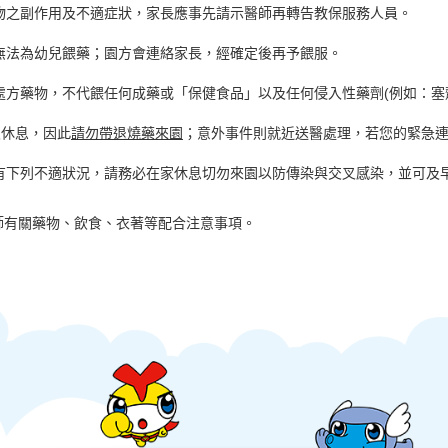
物之副作用及不適症狀，家長應事先請示醫
師再轉告教保服務人員。
無法為幼兒餵藥；園方會連絡家長，經確定後
再予餵服。
處方藥物，不代餵任何成藥或「保健食品」
以及任何侵入性藥劑(例如：塞
及休息，因此
請勿帶退燒藥來園
；意外事件
則就近送醫處理，若您的緊急
有下列不適狀況，請務必在家休息切勿來園
以防傳染與交叉感染，並可及早
有關藥物、飲食、衣著等配合注意事項。