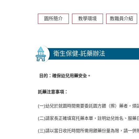
園所簡介
教學環境
教職員介紹
衛生保健-託藥辦法
目的：
確保幼兒用藥安全。
託藥注意事項：
(一)幼兒於就園時間需要委託園方餵（擦）藥者，煩
(二)請家長正確填寫托藥本單，註明幼兒姓名、服藥
(三)請以當日收托時間所需用餵藥份量為限，請一併