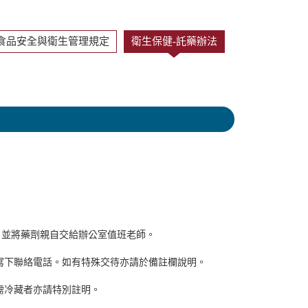
食品安全與衛生管理規定
衛生保健-託藥辦法
，並將藥劑親自交給辦公室值班老師。
寫下聯絡電話。如有特殊交待亦請於備註欄說明。
需冷藏者亦請特別註明。