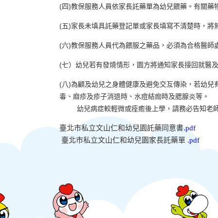
(四)教保服務人員依家長託藥單為幼兒餵藥。有關藥
(五)家長未填具託藥登記單或家長填寫不清楚時，將
(六)教保服務人員代為餵服之藥品，必須為合格醫師
(七）幼兒若有發燒情形，園方將通知家長接回就醫
(八)為顧及幼兒之身體健康及避免交互傳染，若幼兒
毒、麻疹及
疹子消退時、水痘結痂時及腮腺炎等。
幼兒病症較輕微或痊癒後上學，請務必告知老師
臺北市私立文山仁和幼兒園託藥同意書
.pdf
臺北市私立文山仁和幼兒園家長託藥單
.pdf