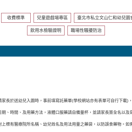
收費標準
兒童遊戲場專區
臺北市私立文山仁和幼兒園
飲用水檢驗證明
職場性騷擾防治
請家長於送幼兒入園時，事前填寫託藥單(學校
網站亦有表單可自行下載)
日期、時間、及用藥方法，液體口服藥請自
備量杯，並請家長簽全名以及
附上標有醫療院所名稱、幼兒姓名及用法用量
之藥袋，以防誤食藥物。如